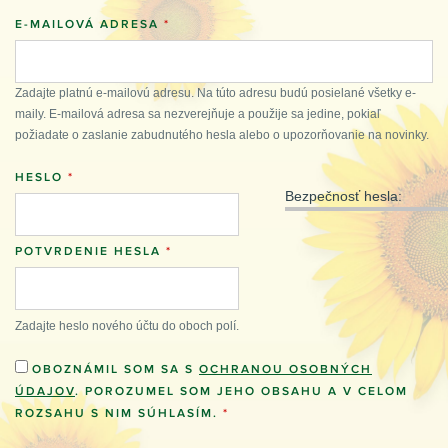
E-MAILOVÁ ADRESA
*
Zadajte platnú e-mailovú adresu. Na túto adresu budú posielané všetky e-
maily. E-mailová adresa sa nezverejňuje a použije sa jedine, pokiaľ
požiadate o zaslanie zabudnutého hesla alebo o upozorňovanie na novinky.
HESLO
*
Bezpečnosť hesla:
POTVRDENIE HESLA
*
Zadajte heslo nového účtu do oboch polí.
OBOZNÁMIL SOM SA S
OCHRANOU OSOBNÝCH
ÚDAJOV
. POROZUMEL SOM JEHO OBSAHU A V CELOM
ROZSAHU S NIM SÚHLASÍM.
*
               ___    _                     _____ 