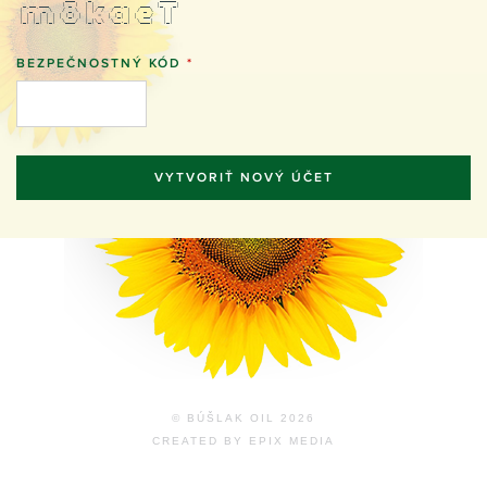
  _ __ ___    ( _ )  | | __   __ _    ___  |_   _|
 | '_ ` _ \   / _ \  | |/ /  / _` |  / _ \   | |  
 | | | | | | | (_) | |   <  | (_| | |  __/   | |  
 |_| |_| |_|  \___/  |_|\_\  \__,_|  \___|   |_|  
BEZPEČNOSTNÝ KÓD
*
© BÚŠLAK OIL 2026
CREATED BY
EPIX MEDIA