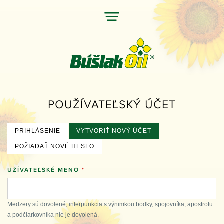
Jump
to
navigation
Back
POUŽÍVATEĽSKÝ ÚČET
to
top
PRIHLÁSENIE
VYTVORIŤ NOVÝ ÚČET
(AKTÍVNA KARTA)
PRIMÁRNE
POŽIADAŤ NOVÉ HESLO
KARTY
UŽÍVATEĽSKÉ MENO
*
Medzery sú dovolené; interpunkcia s výnimkou bodky, spojovníka, apostrofu
a podčiarkovníka nie je dovolená.