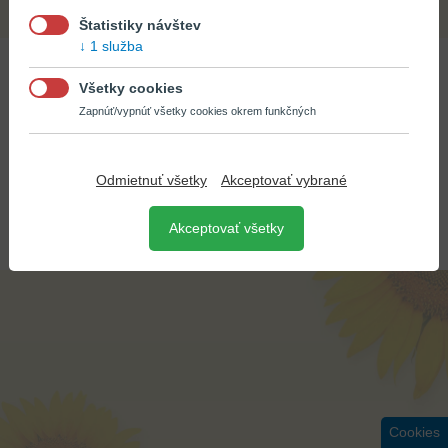
Štatistiky návštev
1 služba
Všetky cookies
Zapnúť/vypnúť všetky cookies okrem funkčných
Odmietnuť všetky
Akceptovať vybrané
© BÚŠLAK OIL 2026
CREATED BY
EPIX MEDIA
Akceptovať všetky
Cookies