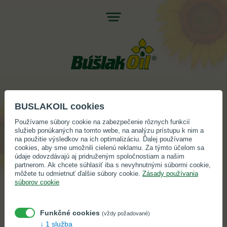
Jump
to
navigation
Back
KOSHER CERTIFIKÁTY
BUSLAKOIL cookies
to
Používame súbory cookie na zabezpečenie rôznych funkcií
top
služieb ponúkaných na tomto webe, na analýzu prístupu k nim a
na použitie výsledkov na ich optimalizáciu. Ďalej používame
cookies, aby sme umožnili cielenú reklamu. Za týmto účelom sa
údaje odovzdávajú aj pridruženým spoločnostiam a našim
partnerom. Ak chcete súhlasiť iba s nevyhnutnými súbormi cookie,
môžete tu odmietnuť ďalšie súbory cookie.
Zásady používania
súborov cookie
Funkčné cookies
(vždy požadované)
1 služba