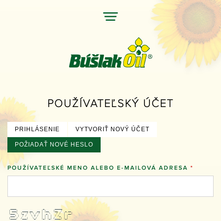
Jump
to
navigation
Back
POUŽÍVATEĽSKÝ ÚČET
to
top
PRIHLÁSENIE
VYTVORIŤ NOVÝ ÚČET
PRIMÁRNE
POŽIADAŤ NOVÉ HESLO
(AKTÍVNA KARTA)
KARTY
POUŽÍVATEĽSKÉ MENO ALEBO E-MAILOVÁ ADRESA
*
  ____                  _       _____       
 | ___|   ____ __   __ | |__   |__  /  _ __ 
 |___ \  |_  / \ \ / / | '_ \    / /  | '__|
  ___) |  / /   \ V /  | | | |  / /_  | |   
 |____/  /___|   \_/   |_| |_| /____| |_|   