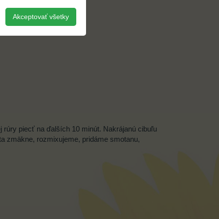
Akceptovať všetky
úry piecť na ďalších 10 minút. Nakrájanú cibuľu
keta zmäkne, rozmixujeme, pridáme smotanu,