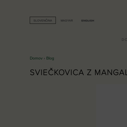
Jump
to
DOMOV
O NÁS
navigation
SLOVENČINA
MAGYAR
ENGLISH
D
Domov
›
Blog
NACHÁDZATE
Back
SVIEČKOVICA Z MANGA
SA
to
TU
top