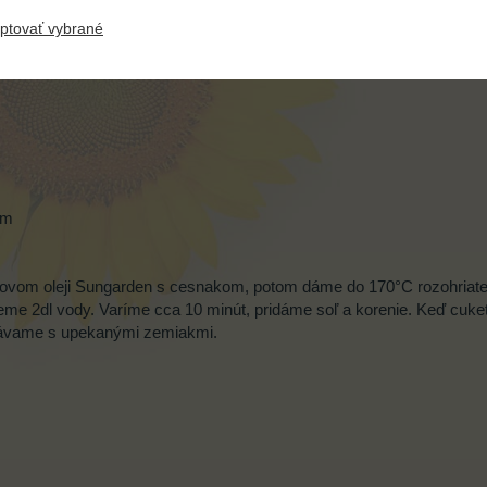
ptovať vybrané
om
ovom oleji Sungarden s cesnakom, potom dáme do 170°C rozohriatej r
jeme 2dl vody. Varíme cca 10 minút, pridáme soľ a korenie. Keď cu
dávame s upekanými zemiakmi.