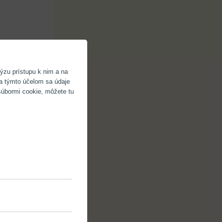
ýzu prístupu k nim a na
Za týmto účelom sa údaje
súbormi cookie, môžete tu