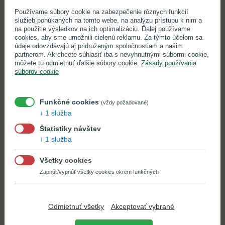
prvej filtrácie ho nezachytí. Vosk však kryštalizuje pri nižších
Používame súbory cookie na zabezpečenie rôznych funkcií
teplotách, preto olej výrazne ochladíme, vďaka čomu
služieb ponúkaných na tomto webe, na analýzu prístupu k nim a
kryštalizuje a môžeme ho odfiltrovať.
na použitie výsledkov na ich optimalizáciu. Ďalej používame
cookies, aby sme umožnili cielenú reklamu. Za týmto účelom sa
Týmto postupom získame 100% prírodný - „naturálny“ rastlinný
údaje odovzdávajú aj pridruženým spoločnostiam a našim
partnerom. Ak chcete súhlasiť iba s nevyhnutnými súbormi cookie,
olej, s charakteristickou chuťou a vôňou slnečnicových
môžete tu odmietnuť ďalšie súbory cookie.
Zásady používania
semienok.
súborov cookie
tento olej môžeme ešte upraviť procesom dezodorizácie,
kedy sa olej zahreje na vyššiu teplotu (cca 220 °C), a pri
Funkčné cookies
(vždy požadované)
podtlaku pomocou horúcej vodnej pary sa z oleja odstránia
1 služba
pachové a aromatické látky.
Štatistiky návštev
1 služba
Výsledný olej je neutrálnej chuti a vône a svetlejšej farby.
Všetky cookies
Tento postup výroby je jedinečný, pretože
počas celého
výrobného procesu nie sú používané žiadne chemické látky.
Zapnúť/vypnúť všetky cookies okrem funkčných
PS:
spôsob lisovania nemá vplyv na spôsob použitia oleja.
Vhodnosť oleja pre jednotlivé spôsoby použitia v kuchyni závisí
Odmietnuť všetky
Akceptovať vybrané
od zloženia mastných kyselín oleja, čo sme si vysvetlili
v predchádzajúcom článku.