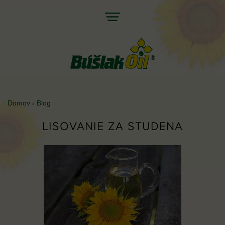
Jump
to
navigation
Domov
›
Blog
NACHÁDZATE
Back
LISOVANIE ZA STUDENA
SA
to
TU
top