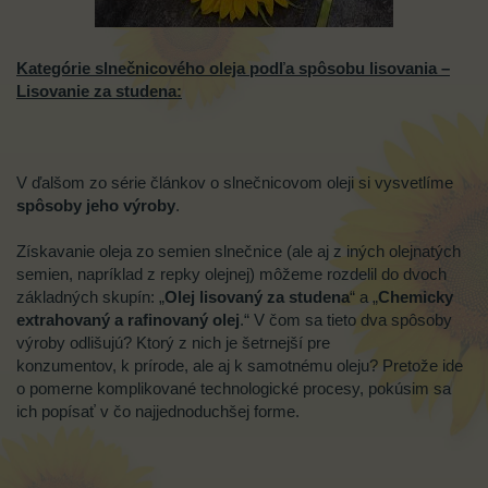
Kategórie slnečnicového oleja podľa spôsobu lisovania –
Lisovanie za studena:
V ďalšom zo série článkov o slnečnicovom oleji si vysvetlíme
spôsoby jeho výroby
.
Získavanie oleja zo semien slnečnice (ale aj z iných olejnatých
semien, napríklad z repky olejnej) môžeme rozdelil do dvoch
základných skupín: „
Olej lisovaný za studena
“ a „
Chemicky
extrahovaný a rafinovaný olej
.“ V čom sa tieto dva spôsoby
výroby odlišujú? Ktorý z nich je šetrnejší pre
konzumentov, k prírode, ale aj k samotnému oleju? Pretože ide
o pomerne komplikované technologické procesy, pokúsim sa
ich popísať v čo najjednoduchšej forme.