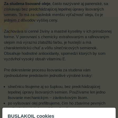
Za studena lisované oleje
, často nazývané aj panenské, sa
získavajú bez predchádzajúcej tepelnej úpravy lisovaných
semien. To má za následok menšiu výťažnosť oleja, čo je
jedným z dôvodov vyššej ceny.
Zachováva si cenné živiny a mastné kyseliny v ich prirodzenej
forme. V porovnaní s chemicky extrahovaným a rafinovaným
olejom má výraznú zlatožltú farbu, je hustejší a má
charakteristickú chuť a vôňu slnečnicových semienok.
Obsahuje hodnotné antioxidanty, spomedzi ktorých by som
vyzdvihol vysoký obsah vitamínu E.
Pre dokreslenie procesu lisovania za studena vám
zjednodušene predstavím jednotlivé výrobné kroky:
slnečnicu lisujeme aj so šupkou, bez predchádzajúcej
tepelnej úpravy lisovaných semien. Používame len jedno
lisovanie mechanickým – závitovkovým lisom.
po vylisovaní olej prefiltrujeme, čím ho zbavíme pevných
nečistôt, ktoré doň prenikli počas lisovania.
v oleji sa ešte nachádza vosk, ktorý je veľmi jemný a filter
BUSLAKOIL cookies